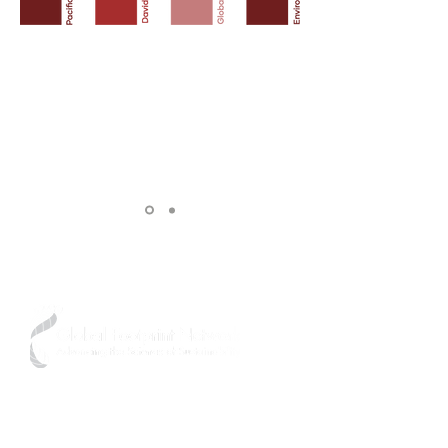
Montant
Donné
Depuis le début du
projet
4 306,00
$
"Chère Inna,
Au nom du Global Footprint Network, mes
sincères remerciements pour votre récent