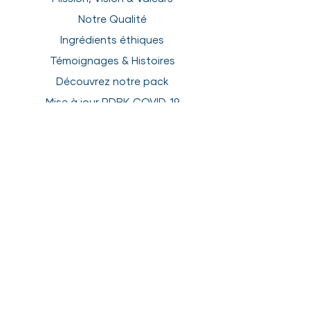
Notre Qualité
Ingrédients éthiques
Témoignages & Histoires
Découvrez notre pack
Mise à jour RDBK COVID-19
politique de confidentialité
Conditions Promotionnelles
NOTRE COMPAGNIE
À propos
Prestations de service
Mission, Vision & Valeurs
Notre Qualité
Ingrédients éthiques
Témoignages & Histoires
Découvrez notre pack