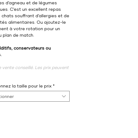
es d'agneau et de légumes
ques. C'est un excellent repas
 chats souffrant d'allergies et de
ités alimentaires. Ou ajoutez-le
ent à votre rotation pour un
 plan de match.
ditifs, conservateurs ou
.
e vente conseillé. Les prix peuvent
nnez la taille pour le prix
*
tionner