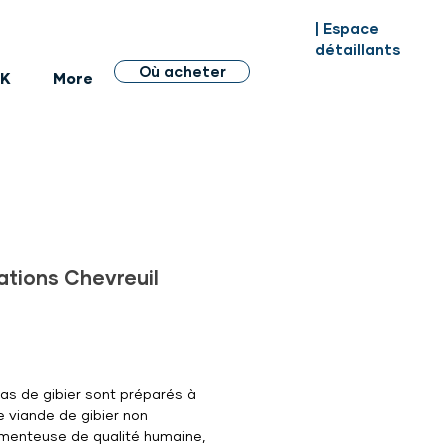
| Espace
détaillants
Où acheter
BK
More
tions Chevreuil
Prix
as de gibier sont préparés à
e viande de gibier non
enteuse de qualité humaine,