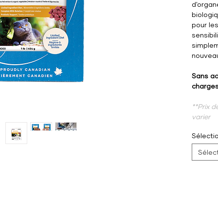
d'organ
biologi
pour les
sensibil
simplem
nouveau
Sans ad
charges
**Prix d
varier
Sélectio
Sélec