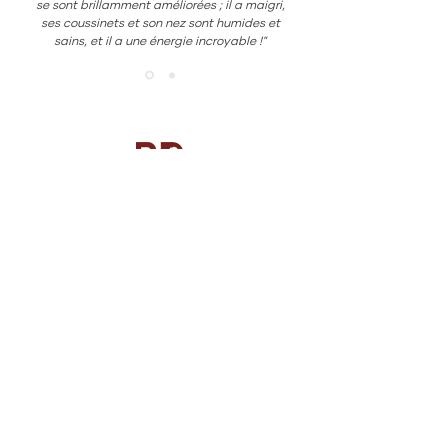
se sont brillamment améliorées ; il a maigri,
ses coussinets et son nez sont humides et
sains, et il a une énergie incroyable !"
PRODUITS POUR CHIENS
NOTRE COMPAGNIE
À propos
Prestations de service
Mission, Vision & Valeurs
Notre Qualité
Ingrédients éthiques
Témoignages & Histoires