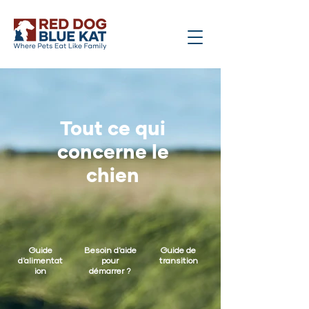
Tout ce qui
concerne le
chien
Guide
Besoin d'aide
Guide de
d'alimentat
pour
transition
ion
démarrer ?